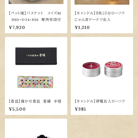
【ペット棺】バスケット メイズM
【キャンドル】８色１０分ローソク
H60×D34×H16 専用布団付
にゃん吉ドーナツ缶入
¥7,920
¥1,210
【香皿】寝かせ香皿 香線 手毬
【キャンドル】停電缶入ローソク
¥5,500
¥385