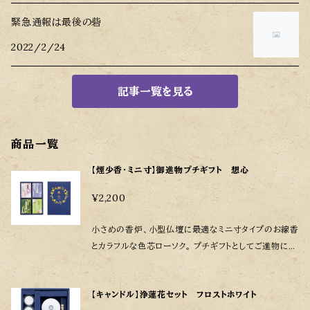
緊急通報は最後の砦
2022/2/24
記事一覧を見る
商品一覧
【煙少香・ミニ寸】御進物プチギフト 想心
¥2,200
小さめの香炉、小型仏壇に最適なミニ寸タイプのお線香
とカラフルな色芯ローソク。 プチギフトとしてご進物にも
お薦めです。 燃焼時間：約12分 箱寸法：W160×D228
×H50mm セット内容：さくら彩々煙少香ミニ寸
【キャンドル】浄蓮花セット フロストホワイト
ふじ爛漫煙少香ミニ寸 お茶の香悠々煙