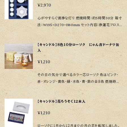
香ミニ寸 御ローソクあかり揺々 各１個
¥2,970
心がやすらぐ清浄な灯り 燃焼時間：約5時間30分 箱寸
法：W195×D270×H60mm セット内容：浄蓮花フロスト
ホワイト 1個 クリアカップボーティブ４ 6
ルミナスコースターＳ 1個 単４乾
【キャンドル】８色１０分ローソク にゃん吉ドーナツ缶
池 3本（動作確認用）
入
¥1,210
その日の気分で選べるカラー芯ローソク 色はピンク・
赤・オレンジ・黄色・緑・水色・青・紫の全８色 燃焼時間：
約10分 箱寸法：W88×D88×H93mm ø74mm 内容
量：150g ローソク１本の長さ：24mm ø7.8mm
【キャンドル】花ろうそく１２本入
¥1,210
ローソクに１月から１２月までの月の花を転写しました。