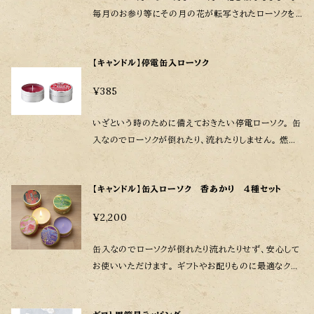
毎月のお参り等にその月の花が転写されたローソクを
お使いください。 燃焼時間：約1時間 箱寸法：W195×D1
20×H20mm 商品寸法（１本）：長さ102mm ø10mm
【キャンドル】停電缶入ローソク
（１号５）
¥385
いざという時のために備えておきたい停電ローソク。 缶
入なのでローソクが倒れたり、流れたりしません。 燃焼
時間：約8時間 商品寸法：高さ38mm ø73mm ※不
燃性のお皿等に載せてご使用ください
【キャンドル】缶入ローソク 香あかり ４種セット
¥2,200
缶入なのでローソクが倒れたり流れたりせず、安心して
お使いいただけます。 ギフトやお配りものに最適なクリ
アケース入り。 燃焼時間：約8時間 クリアケース寸法１
個：W75×D75×H41mm 商品寸法１個：高さ38mm ø