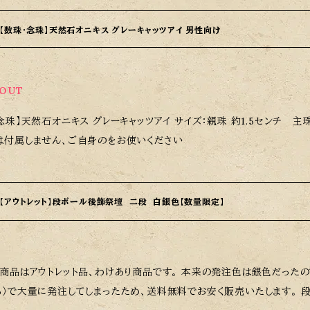
【数珠・念珠】天然石オニキス グレーキャッツアイ 男性向け
0
 OUT
念珠】天然石オニキス グレーキャッツアイ サイズ：親珠 約1.5センチ 主珠
は付属しません、ご自身のをお使いください
【アウトレット】段ボール後飾祭壇 二段 白銀色【数量限定】
の商品はアウトレット品、わけあり商品です。 本来の発注色は銀色だった
大量に発注してしまったため、送料無料でお安く販売いたします。 段ボール後飾祭壇の用途としては、四十九日