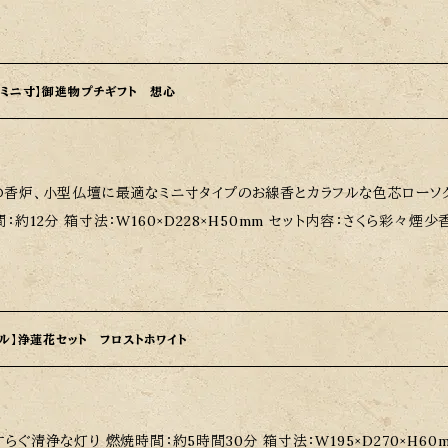
後飾祭壇としてや、新盆やお盆等、ペットちゃんの祭壇などご供養品として
ボールで作られてますので資源ごみとして捨てることもできます。 ご注意： 段ボールの表面は難燃性になっており
、不燃ではございませんので予めご了承ください。 また水分や重いものは
のご使用はお控えください。 また業者様にも販売しておりますので、早期
・ミニ寸】御進物プチギフト 想心
はご容赦願います。 サイズ： W810×D470×H445mm
の香炉、小型仏壇に最適なミニ寸タイプのお線香とカラフルな色芯ローソク
間：約12分 箱寸法：W160×D228×H50mm セット内容
の香悠々煙少香ミニ寸 御ローソクあかり揺々 各１個
ドル】浄蓮花セット フロストホワイト
30分 箱寸法：W195×D270×H60mm セット内容：浄蓮花フロストホワイト 1個