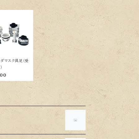
】ダマスク具足（受
）
900