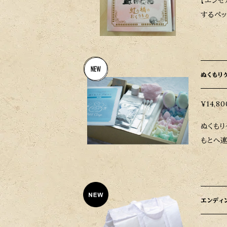
【エンゼルケア用品】虹の
するペットを、自
よう、
見送ることがで
傷等が
す。
ぬくもり
¥14,80
ぬくもり
もとへ
です（
エンディン