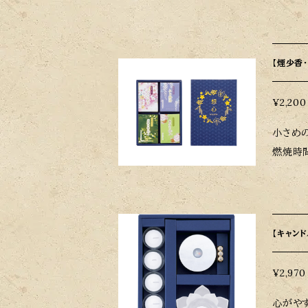
までの
能です。 段
ますが
長期間
【煙少香
¥2,200
小さめ
燃焼時
お茶
【キャン
¥2,970
心がやすらぐ清浄な灯り 燃焼時間：約5時間