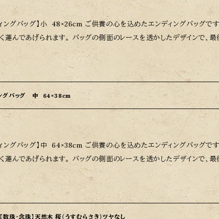
8×26cm ご供養の心を込めたエンディングバッグです。 しっかりとしたデザインで、亡くなったペッ
しく運んであげられます。 バッグの側面のレースを透かしたデザインで、
そのまま火葬することができるエレガントな火葬用バッグです（火葬炉や葬
ご容赦ください）。 広げたサイズ：W123cm × H88cm センターマットサイズ：W48cm × H26cm 組
8cm × H28cm × D26cm 素材：高品質のポリエステル使用 ※サイズ選定の目安はご遺体のサイズがおおむね
サイズに近いかどうかが基準になります。 ご注意： バッグは水分や重いものによるへこみやたわみが生じる
グバッグ 中 64×38cm
がありますので、適切な取り扱いをお願いいたします。また、数量に限り
す。
4×38cm ご供養の心を込めたエンディングバッグです。 しっかりとしたデザインで、亡くなったペッ
しく運んであげられます。 バッグの側面のレースを透かしたデザインで、
そのまま火葬することができるエレガントな火葬用バッグです（火葬炉や葬
ご容赦ください）。 広げたサイズ：W160cm × H117cm センターマットサイズ：W64cm × H38cm
64cm × H32cm × D38cm 素材：高品質のポリエステル使用 ※サイズ選定の目安はご遺体のサイズがおおむ
トのサイズに近いかどうかが基準になります。 ご注意： バッグは水分や重いものによるへこみやたわみが生じ
【数珠・念珠】天然木 桜（うすむらさき）ツヤなし