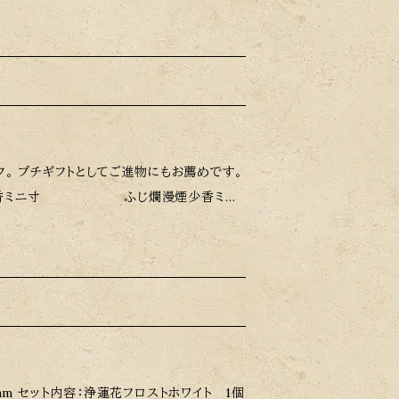
。 また趣味のものを飾っていただくことも可
へこみやたわみが生じることがございます。
に限定数に達する可能性があります。 その際
。 プチギフトとしてご進物にもお薦めです。
：さくら彩々煙少香ミニ寸 ふじ爛漫煙少香ミニ寸