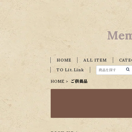
Mem
HOME
ALL ITEM
CATE
TO Lit.Link
HOME
ご供養品