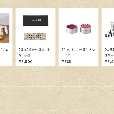
１０分ロ
【香皿】寝かせ香皿 香
【キャンドル】停電缶入ロ
【仏具
ドーナ
線 手毬
ーソク
注生産
¥5,500
¥385
¥6,