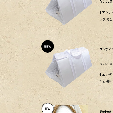
¥5,520
【エンディングバッグ】小 4
トを優
す。 
合がございます。その際は
上サイズ：W4
センターマットの
エンディン
可能性
いたしま
¥7,500
【エンディングバッグ】中 6
トを優
す。 
合がございます。その際は
組上サイズ：W
ねセンターマッ
送料無料