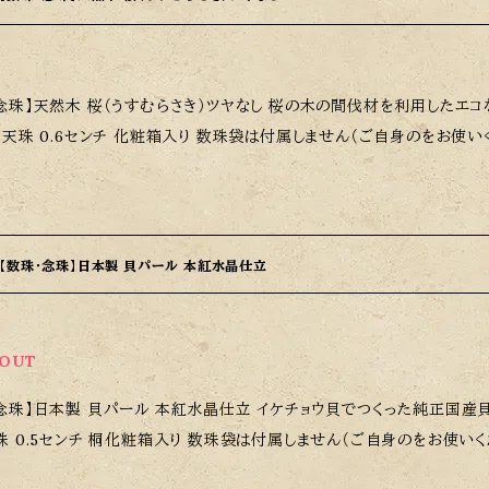
性がありますので、適切な取り扱いをお願いいたします。また、数量に限
す。
念珠】天然木 桜（うすむらさき）ツヤなし 桜の木の間伐材を利用したエコな商品
 天珠 0.6センチ 化粧箱入り 数珠袋は付属しません（ご自身のをお使い
【数珠・念珠】日本製 貝パール 本紅水晶仕立
0
 OUT
念珠】日本製 貝パール 本紅水晶仕立 イケチョウ貝でつくった純正国産貝パー
珠 0.5センチ 桐化粧箱入り 数珠袋は付属しません（ご自身のをお使いく