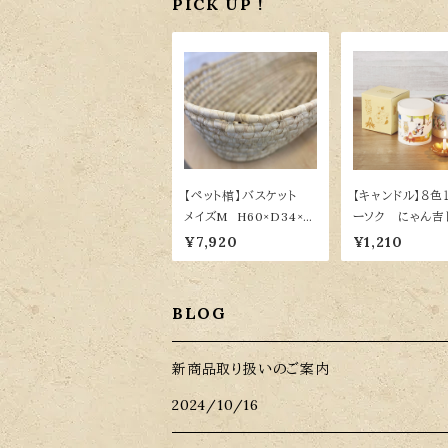
PICK UP !
【ペット棺】バスケット
【キャンドル】８色
メイズM H60×D34×H
ーソク にゃん吉
16 専用布団付
ツ缶入
¥7,920
¥1,210
BLOG
新商品取り扱いのご案内
2024/10/16