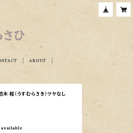
ルあさひ
ONTACT
ABOUT
然木 桜（うすむらさき）ツヤなし
 available