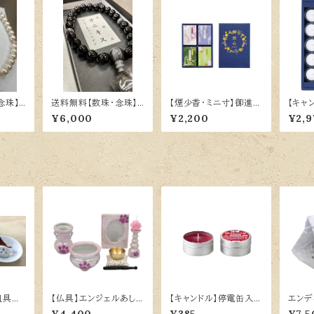
念珠】
送料無料【数珠・念珠】
【煙少香・ミニ寸】御進物
【キャ
 本紅
天然石オニキス グレー
プチギフト 想心
ト フ
¥6,000
¥2,200
¥2,9
キャッツアイ 男性向け
皿具足
【仏具】エンジェルあし
【キャンドル】停電缶入ロ
エン
あとパール具足セット
ーソク
中 64