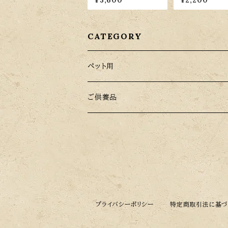
¥3,600
¥2,200
CATEGORY
ペット用
ペット用お棺（バスケット）
ご供養品
柳 Willow
ペット用小物
ギフト用
メイズ Maize
ご供養品
キャンドル
ペット用
籐 Rattan
お線香
ご自宅用
プライバシーポリシー
特定商取引法に基づ