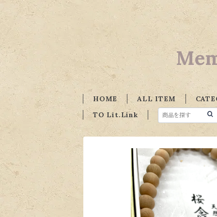
Mem
HOME
ALL ITEM
CATE
TO Lit.Link