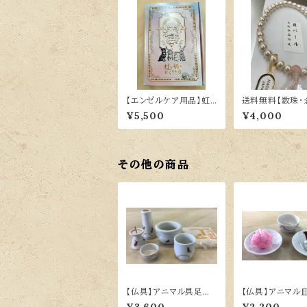
【エンゼルケア用品】虹
送料無料【数珠・
の橋のおくりもの
日本製 貝パール
¥5,500
¥4,000
水晶仕立
その他の商品
【仏具】アニマル具足セ
【仏具】アニマル
ット
セット（犬）