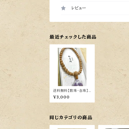
レビュー
最近チェックした商品
送料無料【数珠・念珠】
天然木 桜（うすむらさ
¥3,000
き）ツヤなし
同じカテゴリの商品