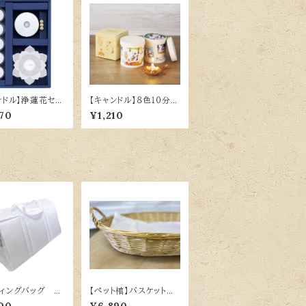
ンドル】浄蓮花セッ
【キャンドル】８色１０分ロ
ロストホワイト
ーソク にゃん吉ドーナ
70
¥1,210
ツ缶入
ディングバッグ
【ペット棺】バスケット
×38cm
柳S H57×D40.5×H11