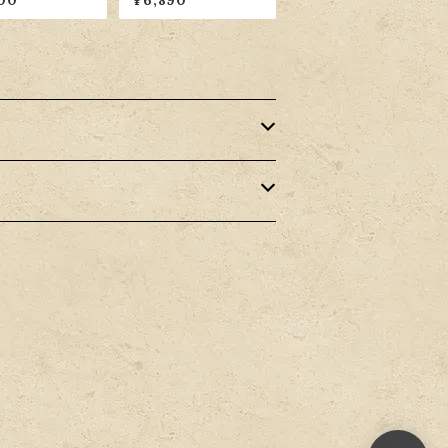
00
¥6,890
専用布団付