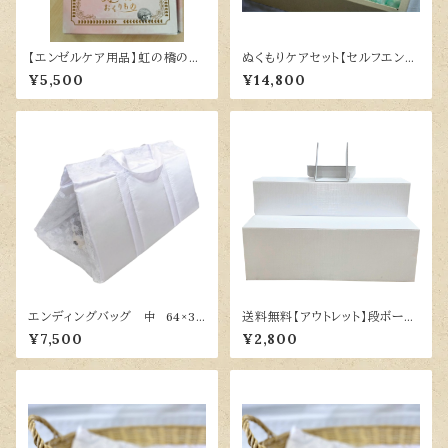
【エンゼルケア用品】虹の橋のお
ぬくもりケアセット【セルフエンゼ
くりもの
ルケア】
¥5,500
¥14,800
エンディングバッグ 中 64×38
送料無料【アウトレット】段ボール
cm
後飾祭壇 二段 白銀色【数量限
¥7,500
¥2,800
定】