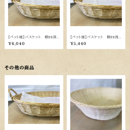
【ペット棺】バスケット 柳SS深
【ペット棺】バスケット 柳SS浅
型 H50×D39×H15 専用布団
型 H52×D36×H9.5 専用布団
¥6,040
¥5,440
付
付
その他の商品