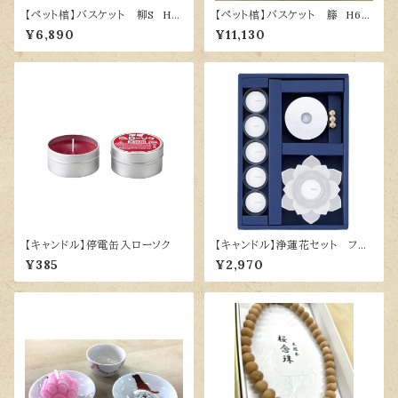
【ペット棺】バスケット 柳S H5
【ペット棺】バスケット 籐 H66
7×D40.5×H11 専用布団付
×D40×H15 専用布団付
¥6,890
¥11,130
【キャンドル】停電缶入ローソク
【キャンドル】浄蓮花セット フロ
ストホワイト
¥385
¥2,970