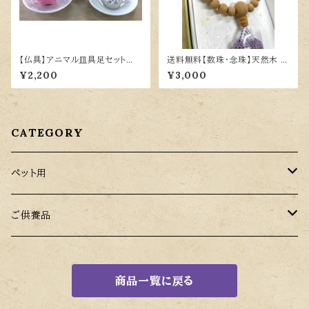
【仏具】アニマル皿具足セット
送料無料【数珠・念珠】天然木 桜
（犬）
（うすむらさき）ツヤなし
¥2,200
¥3,000
CATEGORY
ペット用
ペット用お棺（バスケット）
ご供養品
柳 Willow
ペット用小物
ギフト用
商品一覧に戻る
メイズ Maize
ご供養品
キャンドル
ペット用